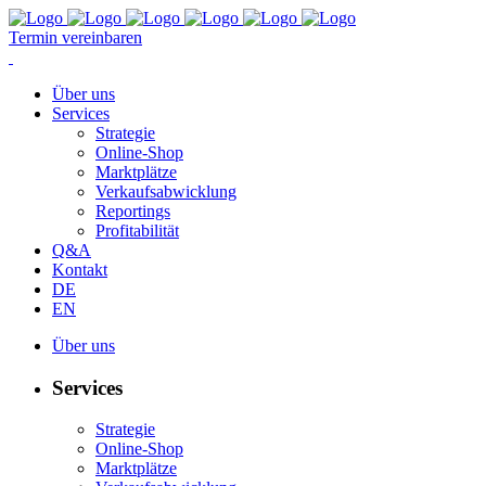
Termin vereinbaren
Über uns
Services
Strategie
Online-Shop
Marktplätze
Verkaufsabwicklung
Reportings
Profitabilität
Q&A
Kontakt
DE
EN
Über uns
Services
Strategie
Online-Shop
Marktplätze