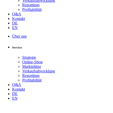
Verkaufsabwicklung
Reportings
Profitabilität
Q&A
Kontakt
DE
EN
Über uns
Services
Strategie
Online-Shop
Marktplätze
Verkaufsabwicklung
Reportings
Profitabilität
Q&A
Kontakt
DE
EN