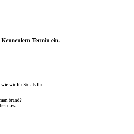
n Kennenlern-Termin ein.
wie wir für Sie als Ihr
erman brand?
ther now.
info@the-commerce.com