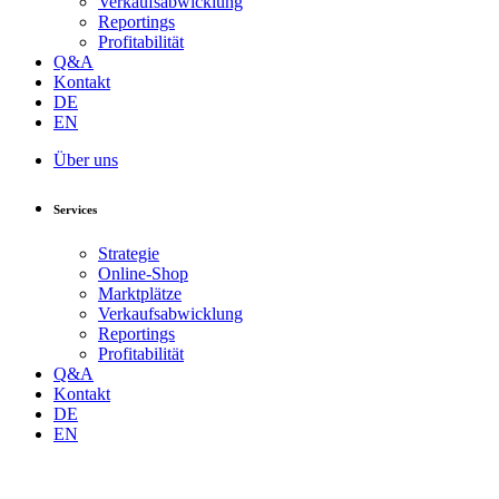
Verkaufsabwicklung
Reportings
Profitabilität
Q&A
Kontakt
DE
EN
Über uns
Services
Strategie
Online-Shop
Marktplätze
Verkaufsabwicklung
Reportings
Profitabilität
Q&A
Kontakt
DE
EN