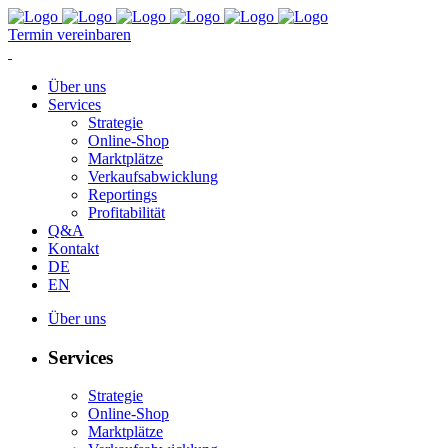
Termin vereinbaren
Über uns
Services
Strategie
Online-Shop
Marktplätze
Verkaufsabwicklung
Reportings
Profitabilität
Q&A
Kontakt
DE
EN
Über uns
Services
Strategie
Online-Shop
Marktplätze