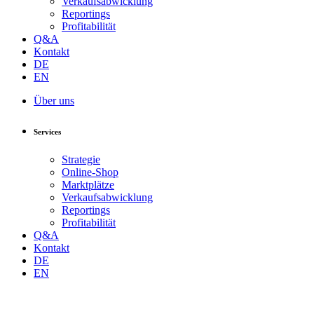
Verkaufsabwicklung
Reportings
Profitabilität
Q&A
Kontakt
DE
EN
Über uns
Services
Strategie
Online-Shop
Marktplätze
Verkaufsabwicklung
Reportings
Profitabilität
Q&A
Kontakt
DE
EN