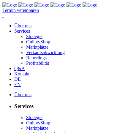
Termin vereinbaren
Über uns
Services
Strategie
Online-Shop
Marktplätze
Verkaufsabwicklung
Reportings
Profitabilität
Q&A
Kontakt
DE
EN
Über uns
Services
Strategie
Online-Shop
Marktplätze